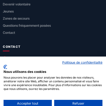
Devenir volontaire
Jeunes
Zones de secours
Questions fréquemment posées
Contact
CONTACT
SPF Intérieur
Politique de confidentialité
Direction générale Sécurité civile
Nous utilisons des cookies
Rue de Louvain 1, 1000 Bruxelles
Nous pouvons les placer pour analyser les données de nos visiteurs,
améliorer notre site Web, afficher un contenu personnalisé et vous faire
vivre une expérience inoubliable. Pour plus d'informations sur les cookies
112
(urgences)
que nous utilisons, ouvrez les paramètres.
Accepter tout
Refuser