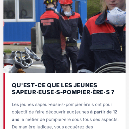
QU'EST-CE QUE LES JEUNES
SAPEUR·EUSE·S-POMPIER·ÈRE·S ?
Les jeunes sapeur·euse·s-pompier·ère·s ont pour
objectif de faire découvrir aux jeunes
à partir de 12
ans
le métier de pompier·ère sous tous ses aspects.
De manière ludique, vous acquérez des