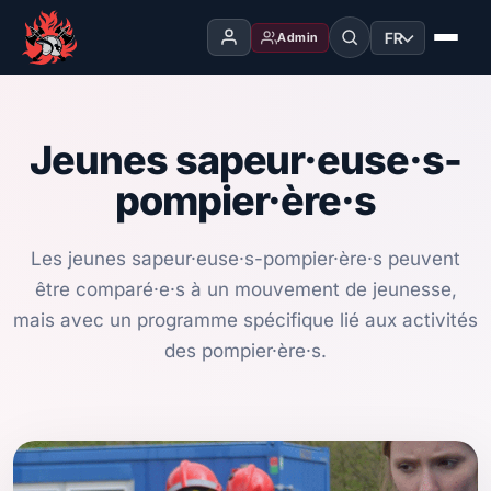
FR
Admin
Jeunes sapeur·euse·s-
pompier·ère·s
Les jeunes sapeur·euse·s-pompier·ère·s peuvent
être comparé·e·s à un mouvement de jeunesse,
mais avec un programme spécifique lié aux activités
des pompier·ère·s.