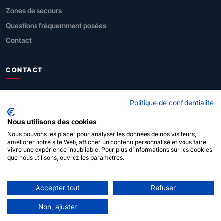
Zones de secours
Questions fréquemment posées
Contact
CONTACT
SPF Intérieur
Politique de confidentialité
Direction générale Sécurité civile
Nous utilisons des cookies
Rue de Louvain 1, 1000 Bruxelles
Nous pouvons les placer pour analyser les données de nos visiteurs,
améliorer notre site Web, afficher un contenu personnalisé et vous faire
vivre une expérience inoubliable. Pour plus d'informations sur les cookies
112
(urgences)
que nous utilisons, ouvrez les paramètres.
Accepter tout
Refuser
© 2026 SPF Intérieur - Pompier·ère·s belges
À propos de ce
Non, ajuster
Déclaration de
Politique en matière de
Admin
site
confidentialité
cookies
login