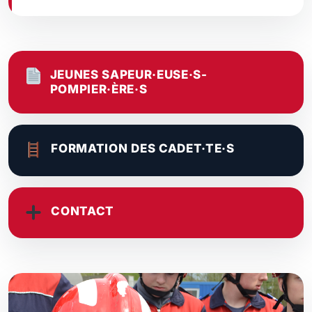
JEUNES SAPEUR·EUSE·S-
POMPIER·ÈRE·S
FORMATION DES CADET·TE·S
CONTACT