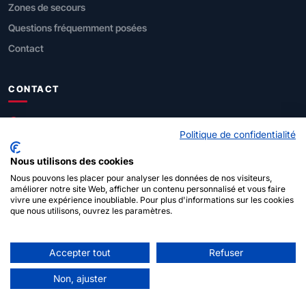
Zones de secours
Questions fréquemment posées
Contact
CONTACT
SPF Intérieur
Politique de confidentialité
Direction générale Sécurité civile
Nous utilisons des cookies
Rue de Louvain 1, 1000 Bruxelles
Nous pouvons les placer pour analyser les données de nos visiteurs,
améliorer notre site Web, afficher un contenu personnalisé et vous faire
vivre une expérience inoubliable. Pour plus d'informations sur les cookies
112
(urgences)
que nous utilisons, ouvrez les paramètres.
Accepter tout
Refuser
© 2026 SPF Intérieur - Pompier·ère·s belges
À propos de ce
Déclaration de
Politique en matière de
Admin
Non, ajuster
site
confidentialité
cookies
login