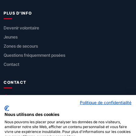
PLUS D'INFO
Devenir volontaire
Jeunes
Zones de secours
Questions fréquemment posées
Contact
CONTACT
SPF Intérieur
Politique de confidentialité
Direction générale Sécurité civile
Nous utilisons des cookies
Rue de Louvain 1, 1000 Bruxelles
Nous pouvons les placer pour analyser les données de nos visiteurs,
améliorer notre site Web, afficher un contenu personnalisé et vous faire
vivre une expérience inoubliable. Pour plus d'informations sur les cookies
112
(urgences)