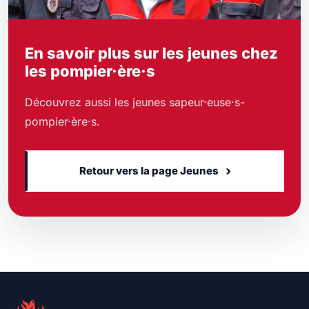
En savoir plus sur les jeunes chez
les pompier·ère·s
Découvrez aussi les jeunes sapeur·euse·s-
pompier·ère·s.
›
Retour vers la page Jeunes