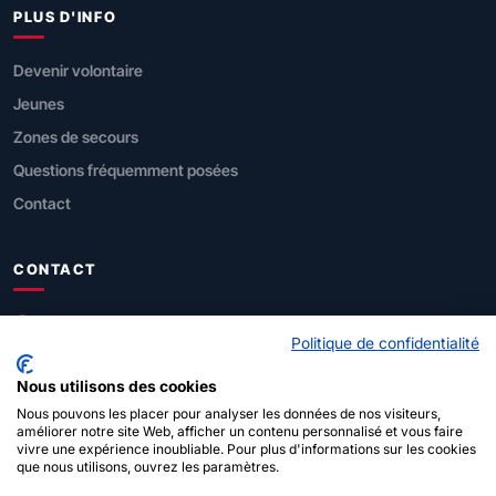
PLUS D'INFO
Devenir volontaire
Jeunes
Zones de secours
Questions fréquemment posées
Contact
CONTACT
SPF Intérieur
Politique de confidentialité
Direction générale Sécurité civile
Nous utilisons des cookies
Rue de Louvain 1, 1000 Bruxelles
Nous pouvons les placer pour analyser les données de nos visiteurs,
améliorer notre site Web, afficher un contenu personnalisé et vous faire
vivre une expérience inoubliable. Pour plus d'informations sur les cookies
112
(urgences)
que nous utilisons, ouvrez les paramètres.