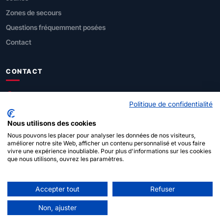
Zones de secours
Questions fréquemment posées
Contact
CONTACT
SPF Intérieur
Politique de confidentialité
Direction générale Sécurité civile
Nous utilisons des cookies
Rue de Louvain 1, 1000 Bruxelles
Nous pouvons les placer pour analyser les données de nos visiteurs,
améliorer notre site Web, afficher un contenu personnalisé et vous faire
vivre une expérience inoubliable. Pour plus d'informations sur les cookies
112
(urgences)
que nous utilisons, ouvrez les paramètres.
Accepter tout
Refuser
© 2026 SPF Intérieur - Pompier·ère·s belges
À propos de ce
Déclaration de
Politique en matière de
Admin
Non, ajuster
site
confidentialité
cookies
login